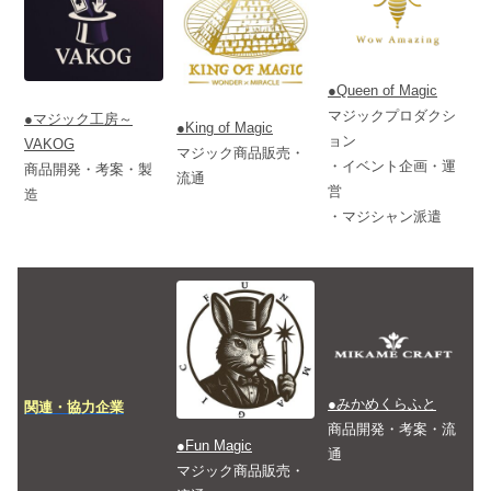
●Queen of Magic
マジックプロダクシ
●マジック工房～
●King of Magic
ョン
VAKOG
マジック商品販売・
・イベント企画・運
商品開発・考案・製
流通
営
造
・マジシャン派遣
●みかめくらふと
関連・協力企業
商品開発・考案・流
●Fun Magic
通
マジック商品販売・